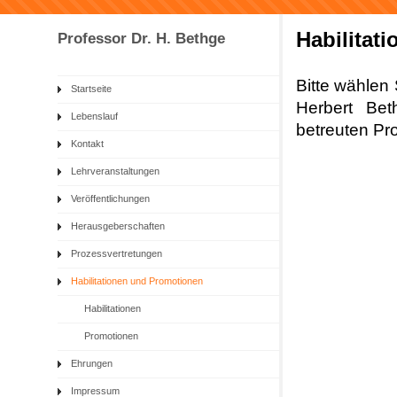
Habilitat
Professor Dr. H. Bethge
Bitte wählen 
Startseite
Herbert Bet
Lebenslauf
betreuten Pr
Kontakt
Lehrveranstaltungen
Veröffentlichungen
Herausgeberschaften
Prozessvertretungen
Habilitationen und Promotionen
Habilitationen
Promotionen
Ehrungen
Impressum